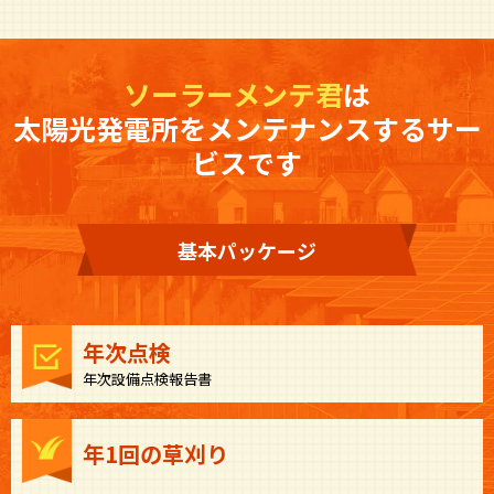
ソーラーメンテ君
は
太陽光発電所をメンテナンスするサー
ビスです
基本パッケージ
年次点検
年次設備点検報告書
年1回の草刈り