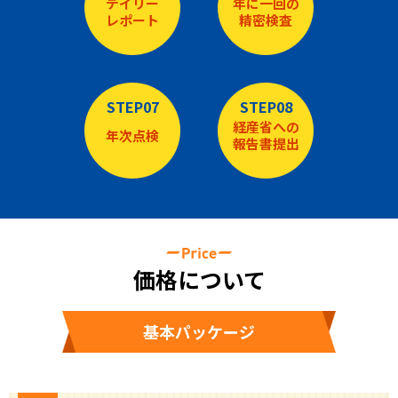
デイリー
年に一回の
レポート
精密検査
STEP07
STEP08
経産省への
年次点検
報告書提出
価格について
基本パッケージ