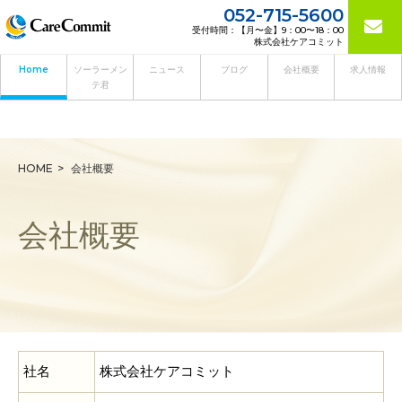
052-715-5600
受付時間：【月〜金】9：00〜18：00
株式会社ケアコミット
Home
ソーラーメン
ニュース
ブログ
会社概要
求人情報
テ君
HOME
会社概要
会社概要
社名
株式会社ケアコミット