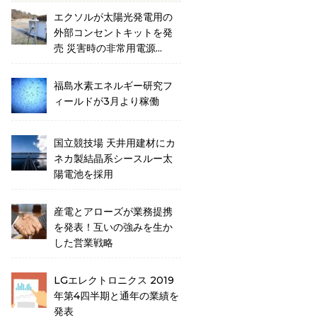
エクソルが太陽光発電用の
外部コンセントキットを発
売 災害時の非常用電源...
福島水素エネルギー研究フ
ィールドが3月より稼働
国立競技場 天井用建材にカ
ネカ製結晶系シースルー太
陽電池を採用
産電とアローズが業務提携
を発表！互いの強みを生か
した営業戦略
LGエレクトロニクス 2019
年第4四半期と通年の業績を
発表