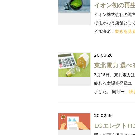
イオン初の再生
イオン株式会社の運
でまかなう店舗として
イル海老...
続きを見
20.03.26
東北電力 選べ
3月16日、東北電力
終わる太陽光発電ユ
ました。 同サー...
続
20.02.18
LGエレクトロ