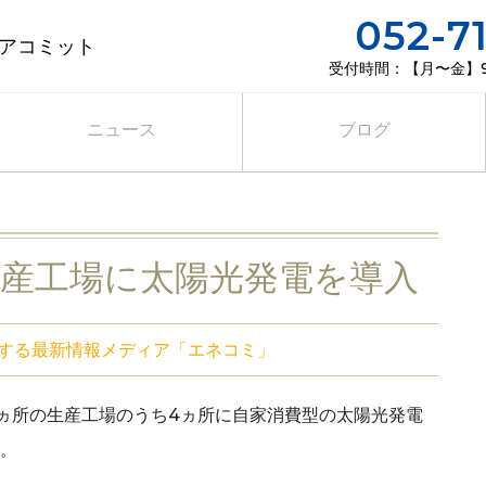
052-7
ア「エネコミ」
積水化学 4ヵ所生産工場に太陽光発電を導入
アコミット
受付時間：【月〜金】9
ニュース
ブログ
生産工場に太陽光発電を導入
する最新情報メディア「エネコミ」
ヵ所の生産工場のうち4ヵ所に自家消費型の太陽光発電
。